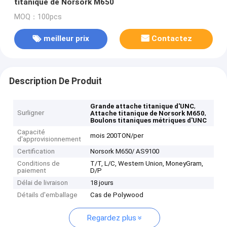
titanique de Norsork M650
MOQ：100pcs
meilleur prix
Contactez
Description De Produit
,
Grande attache titanique d'UNC
Surligner
,
Attache titanique de Norsork M650
Boulons titaniques métriques d'UNC
Capacité
mois 200TON/per
d'approvisionnement
Certification
Norsork M650/ AS9100
Conditions de
T/T, L/C, Western Union, MoneyGram,
paiement
D/P
Délai de livraison
18 jours
Détails d'emballage
Cas de Polywood
Regardez plus