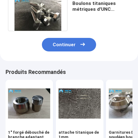
Boulons titaniques
métriques d'UNC
d'attache titanique de
Norsork M650
Continuer
Produits Recommandés
1" forgé débouché de
attache titanique de
Garnitures DN
branche adaptant
1mm
soudées bout 